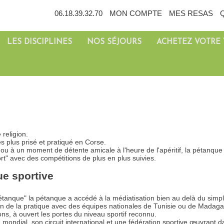
06.18.39.32.70
MON COMPTE
MES RESAS
LES DISCIPLINES
NOS SÉJOURS
ACHETEZ VOTRE
religion.
s plus prisé et pratiqué en Corse.
 ou à un moment de détente amicale à l'heure de l'apéritif, la pétanqu
t" avec des compétitions de plus en plus suivies.
ue sportive
étanque" la pétanque a accédé à la médiatisation bien au delà du simpl
ion de la pratique avec des équipes nationales de Tunisie ou de Madag
ns, à ouvert les portes du niveau sportif reconnu.
ndial, son circuit international et une fédération sportive œuvrant d