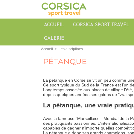
ACCUEIL
CORSICA SPORT TRAVEL
GALERIE
Accueil
>
Les disciplines
PÉTANQUE
La pétanque en Corse se vit un peu comme une 
Ce sport typique du Sud de la France est l'un de
Longtemps associée aux places de village l'été,
depuis quelques années ses galons de "vrai spor
La pétanque, une vraie pratiq
Avec la fameuse "Marseillaise - Mondial de la P
des pratiquants passionnés. L'internationalisat
capables de gagner n'importe quelles compétitio
La pétanque a donc ses grands champions, son mo