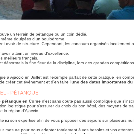
trouve un terrain de pétanque ou un coin dédié.
t même équipées d'un boulodrome.
ent avoir de structure. Cependant, les concours organisés localement 
'avoir atteint un niveau d'excellence.
es meilleurs français.
 désormais la fine fleur de la discipline, lors des grandes compétitions
ue à Ajaccio en Juillet
est l'exemple parfait de cette pratique en compét
 de créer cet événement et d'en faire l'
une des dates importantes du 
VEL - PÉTANQUE
de pétanque en Corse
n'est sans doute pas aussi compliqué que s'inscr
n logistique pour s'assurer du choix du bon hôtel, des moyens de tran
 la région d'Ajaccio...
te ici son expertise afin de vous proposer des séjours sur plusieurs nuit
sur mesure pour nous adapter totalement à vos besoins et vos attentes