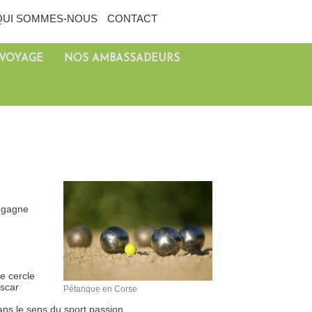
QUI SOMMES-NOUS
CONTACT
 VOYAGE
NOS AMBASSADEURS
e gagne
e cercle
ascar
Pétanque en Corse
ans le sens du sport passion.