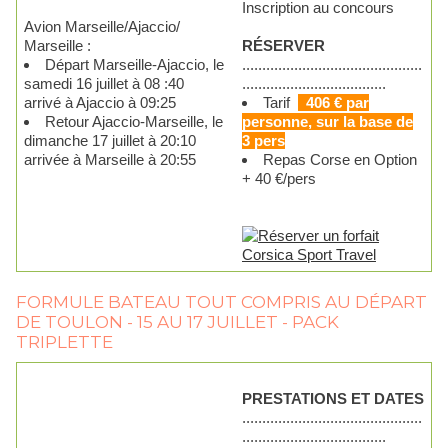
Inscription au concours
Avion Marseille/Ajaccio/
Marseille :
RÉSERVER
Départ Marseille-Ajaccio, le
.............................................
samedi 16 juillet à 08 :40
....................................
arrivé à Ajaccio à 09:25
Tarif
406 € par
Retour Ajaccio-Marseille, le
personne, sur la base de
dimanche 17 juillet à 20:10
3 pers
arrivée à Marseille à 20:55
Repas Corse en Option
+ 40 €/pers
FORMULE BATEAU TOUT COMPRIS AU DÉPART
DE TOULON - 15 AU 17 JUILLET - PACK
TRIPLETTE
PRESTATIONS ET DATES
.............................................
....................................