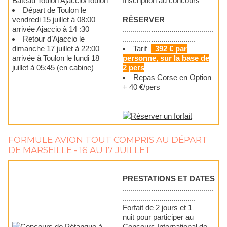
Bateau Toulon Ajaccio/Toulon
Inscription au concours
Départ de Toulon le
vendredi 15 juillet à 08:00
RÉSERVER
arrivée Ajaccio à 14 :30
.............................................
Retour d’Ajaccio le
....................................
dimanche 17 juillet à 22:00
Tarif
392 € par
arrivée à Toulon le lundi 18
personne, sur la base de
juillet à 05:45 (en cabine)
2 pers
Repas Corse en Option
+ 40 €/pers
FORMULE AVION TOUT COMPRIS AU DÉPART
DE MARSEILLE - 16 AU 17 JUILLET
PRESTATIONS ET DATES
.............................................
....................................
Forfait de 2 jours et 1
nuit pour participer au
Concours International de