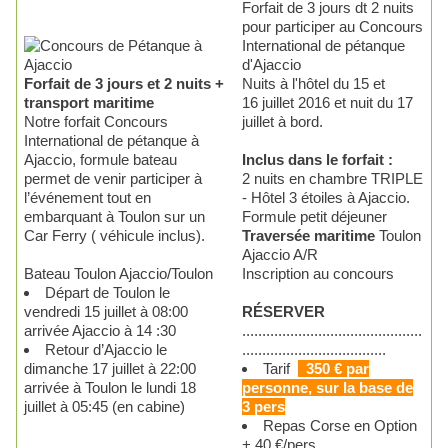
Forfait de 3 jours dt 2 nuits
pour participer au Concours
International de pétanque
d'Ajaccio
Forfait de 3 jours et 2 nuits +
Nuits à l'hôtel du 15 et
transport maritime
16 juillet 2016 et nuit du 17
Notre forfait Concours
juillet à bord.
International de pétanque à
Ajaccio, formule bateau
Inclus dans le forfait :
permet de venir participer à
2 nuits en chambre TRIPLE
l’événement tout en
- Hôtel 3 étoiles à Ajaccio.
embarquant à Toulon sur un
Formule petit déjeuner
Car Ferry ( véhicule inclus).
Traversée maritime
Toulon
Ajaccio A/R
Bateau Toulon Ajaccio/Toulon
Inscription au concours
Départ de Toulon le
vendredi 15 juillet à 08:00
RÉSERVER
arrivée Ajaccio à 14 :30
.............................................
Retour d’Ajaccio le
....................................
dimanche 17 juillet à 22:00
Tarif
350 € par
arrivée à Toulon le lundi 18
personne, sur la base de
juillet à 05:45 (en cabine)
3 pers
Repas Corse en Option
+ 40 €/pers