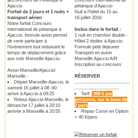
pétanque d'Ajaccio
Forfait de 2 jours et 1 nuits +
Nuit à l'hôtel du 15 au
transport aérien
16 juillet 2016
Notre forfait Concours
International de pétanque à
Inclus dans le forfait :
Ajaccio, formule avion permet
1 nuit en chambre double -
de venir participer à
Hôtel 2 étoiles à Ajaccio.
l’événement tout réduisant le
Formule petit déjeuner
temps de déplacement grâce
Transport en avion
aux vols Marseille Ajaccio.
Marseille Ajaccio A/R
Inscription au concours
Avion Marseille/Ajaccio/
Marseille :
RÉSERVER
Départ Marseille-Ajaccio, le
.............................................
samedi 16 juillet à 08 :40
....................................
arrivé à Ajaccio à 09:25
Tarif
368 € par
Retour Ajaccio-Marseille, le
personne, sur la base de
dimanche 17 juillet à 20:10
2 pers
arrivée à Marseille à 20:55
Repas Corse en Option
+ 40 €/pers