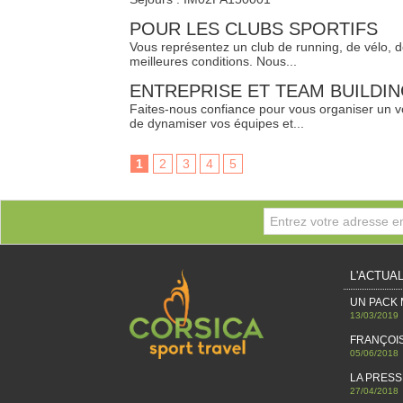
​POUR LES CLUBS SPORTIFS
Vous représentez un club de running, de vélo, d
meilleures conditions. Nous...
ENTREPRISE ET TEAM BUILDI
​Faites-nous confiance pour vous organiser un 
de dynamiser vos équipes et...
1
2
3
4
5
L'ACTUAL
UN PACK
13/03/2019
FRANÇOIS
05/06/2018
LA PRESSE
27/04/2018