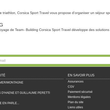
e triathlon, Corsica Sport Travel vous propose d’organiser un séjour s
NG
voyage de Team- Building Corsica Sport Travel développe des solutions 
ITÉ
EN SAVOIR PLUS
Assurances
 MER/MONTAGNE
CGV
Paiement sécurisé
 D'HAENE ET GUILLAUME PERETTI
Mentions légales
Plan du site
 EN PARLE...
Liens utiles