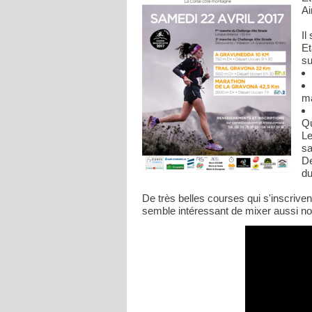
Ai
Il
Et
su
ma
Qu
L
sa
De
du
De très belles courses qui s'inscrive
semble intéressant de mixer aussi n