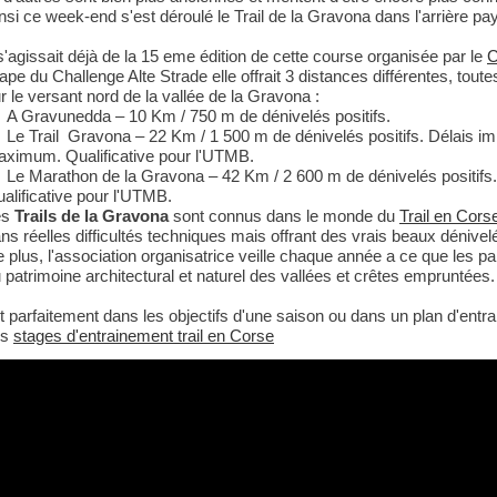
nsi ce week-end s'est déroulé le Trail de la Gravona dans l'arrière pa
 s'agissait déjà de la 15 eme édition de cette course organisée par le
C
ape du Challenge Alte Strade elle offrait 3 distances différentes, tout
r le versant nord de la vallée de la Gravona :
A Gravunedda – 10 Km / 750 m de dénivelés positifs.
Le Trail Gravona – 22 Km / 1 500 m de dénivelés positifs. Délais im
ximum. Qualificative pour l'UTMB.
Le Marathon de la Gravona – 42 Km / 2 600 m de dénivelés positifs
alificative pour l'UTMB.
es
Trails de la Gravona
sont connus dans le monde du
Trail en Cors
ns réelles difficultés techniques mais offrant des vrais beaux dénivel
 plus, l'association organisatrice veille chaque année a ce que les pa
 patrimoine architectural et naturel des vallées et crêtes empruntées.
nt parfaitement dans les objectifs d'une saison ou dans un plan d'entr
os
stages d'entrainement trail en Corse