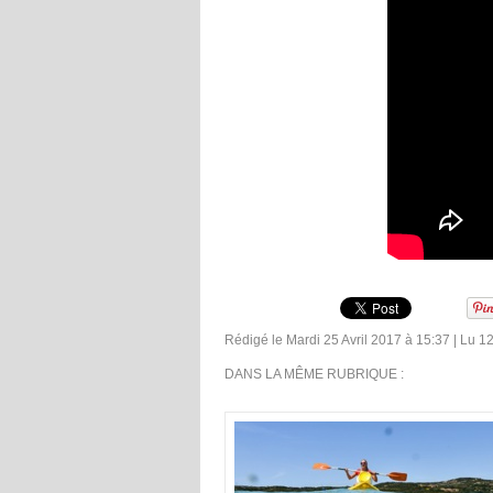
Rédigé le Mardi 25 Avril 2017 à 15:37 | Lu 12
DANS LA MÊME RUBRIQUE :