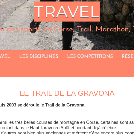
TRAVEL
tu des sports en Corse, Trail, Marathon, Tr
AVEL
LES DISCIPLINES
LES COMPÉTITIONS
RÉSE
LE TRAIL DE LA GRAVONA
 2003 se déroule le Trail de la Gravona.
rmi les très belles courses de montagne en Corse, certaines sont 
roulant dans le Haut Taravo en Août et pourtant déjà célèbre.
 d'autres sont bien plus anciennes et méritent d'être encore plus co