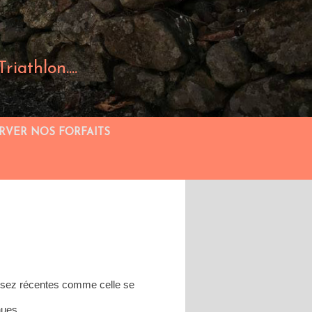
iathlon....
RVER NOS FORFAITS
assez récentes comme celle se
nnues.