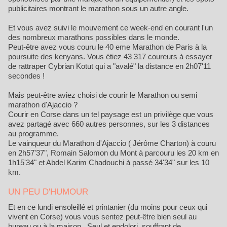
publicitaires montrant le marathon sous un autre angle.
Et vous avez suivi le mouvement ce week-end en courant l'un
des nombreux marathons possibles dans le monde.
Peut-être avez vous couru le 40 eme Marathon de Paris à la
poursuite des kenyans. Vous étiez 43 317 coureurs à essayer
de rattraper Cybrian Kotut qui a "avalé" la distance en 2h07'11
secondes !
Mais peut-être aviez choisi de courir le Marathon ou semi
marathon d'Ajaccio ?
Courir en Corse dans un tel paysage est un privilège que vous
avez partagé avec 660 autres personnes, sur les 3 distances
au programme.
Le vainqueur du Marathon d'Ajaccio ( Jérôme Charton) à couru
en 2h57'37", Romain Salomon du Mont à parcouru les 20 km en
1h15'34" et Abdel Karim Chadouchi à passé 34'34" sur les 10
km.
UN PEU D'HUMOUR
Et en ce lundi ensoleillé et printanier (du moins pour ceux qui
vivent en Corse) vous vous sentez peut-être bien seul au
bureau ou à la maison. Seul et endolori, souffrant de