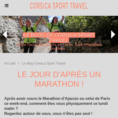
LE BLOG DE CORSICA SPORT
TRAVEL
Toute l'actu des sports en Corse, Trail, Marathon,
Triathlon....
Accueil
>
Le blog Corsica Sport Travel
LE JOUR D'APRÈS UN
MARATHON !
Après avoir couru le Marathon d'Ajaccio ou celui de Paris
ce week-end, comment êtes vous physiquement ce lundi
matin ?
Regardez autour de vous, vous n'êtes pas seul !