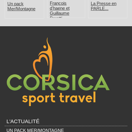
François
La Presse en
Un pack
d'haene et
PARLE...
Mer/Montagne
Guillaume
Peretti
L'ACTUALITÉ
UN PACK MER/MONTAGNE