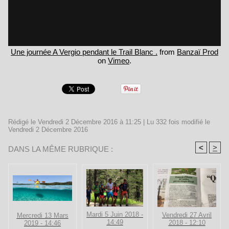
Une journée A Vergio pendant le Trail Blanc .
from
Banzaï Prod
on
Vimeo
.
Rédigé le Vendredi 2 Décembre 2016 à 11:25 | Lu 332 fois modifié le
Vendredi 2 Décembre 2016
<
>
DANS LA MÊME RUBRIQUE :
Mardi 5 Juin 2018 -
Vendredi 27 Avril
Mercredi 13 Mars
14:49
2018 - 12:10
2019 - 14:46